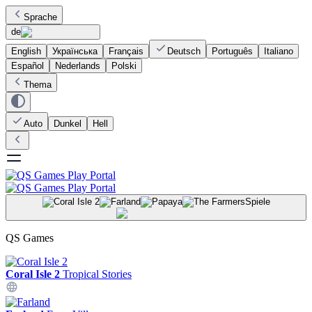
Sprache
de
English
Українська
Français
Deutsch
Português
Italiano
Español
Nederlands
Polski
Thema
Auto
Dunkel
Hell
Spiele
QS Games
Coral Isle 2
Tropical Stories