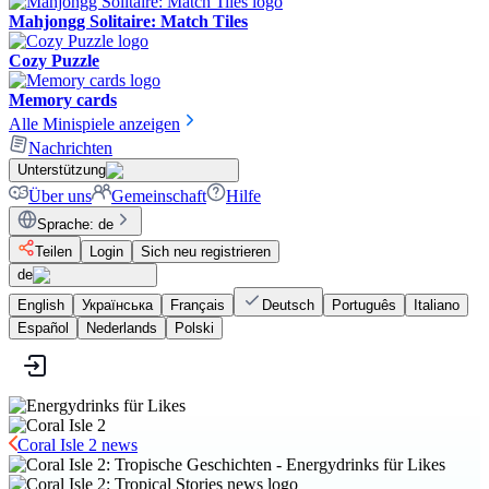
Mahjongg Solitaire: Match Tiles
Cozy Puzzle
Memory cards
Alle Minispiele anzeigen
Nachrichten
Unterstützung
Über uns
Gemeinschaft
Hilfe
Sprache
:
de
Teilen
Login
Sich neu registrieren
de
English
Українська
Français
Deutsch
Português
Italiano
Español
Nederlands
Polski
Coral Isle 2 news