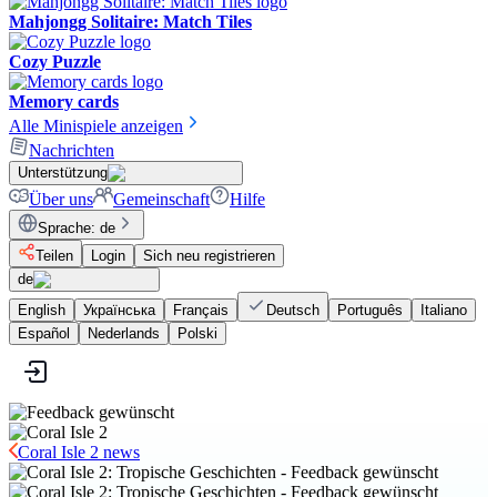
Mahjongg Solitaire: Match Tiles
Cozy Puzzle
Memory cards
Alle Minispiele anzeigen
Nachrichten
Unterstützung
Über uns
Gemeinschaft
Hilfe
Sprache
:
de
Teilen
Login
Sich neu registrieren
de
English
Українська
Français
Deutsch
Português
Italiano
Español
Nederlands
Polski
Coral Isle 2 news