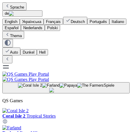
Sprache
de
English
Українська
Français
Deutsch
Português
Italiano
Español
Nederlands
Polski
Thema
Auto
Dunkel
Hell
Spiele
QS Games
Coral Isle 2
Tropical Stories