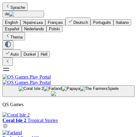
Sprache
de
English
Українська
Français
Deutsch
Português
Italiano
Español
Nederlands
Polski
Thema
Auto
Dunkel
Hell
Spiele
QS Games
Coral Isle 2
Tropical Stories