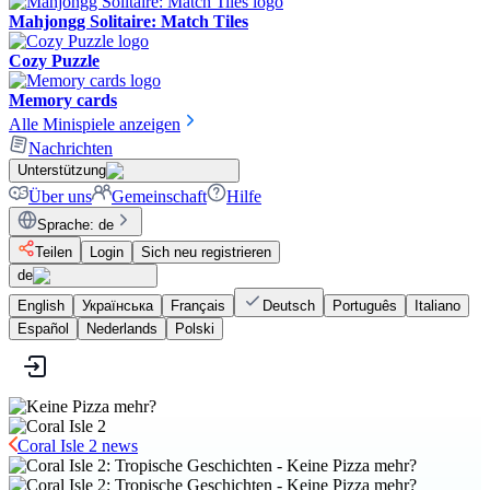
Mahjongg Solitaire: Match Tiles
Cozy Puzzle
Memory cards
Alle Minispiele anzeigen
Nachrichten
Unterstützung
Über uns
Gemeinschaft
Hilfe
Sprache
:
de
Teilen
Login
Sich neu registrieren
de
English
Українська
Français
Deutsch
Português
Italiano
Español
Nederlands
Polski
Coral Isle 2 news