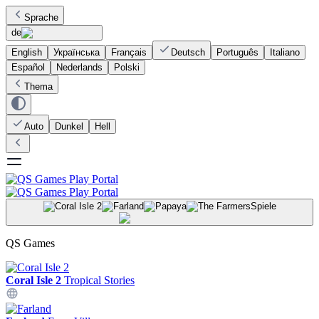
Sprache
de
English
Українська
Français
Deutsch
Português
Italiano
Español
Nederlands
Polski
Thema
Auto
Dunkel
Hell
Spiele
QS Games
Coral Isle 2
Tropical Stories