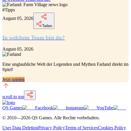
#
Tipps
August 05, 2026
Teilen
In welchem Team bist du?
August 05, 2026
Eine unglaubliche
Welt der Legenden und Mythen Farland
direkt im
Spiel!
Jetzt spielen
scroll to top
QS Games
Facebook
Instagram
YouTube
© 2010—
2026
QS Games.
Alle Rechte vorbehalten.
User Data Deletion
Privacy Policy
Terms of Services
Cookies Policy