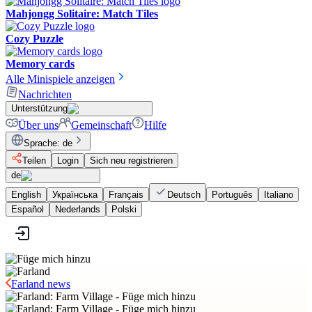
Mahjongg Solitaire: Match Tiles
Cozy Puzzle
Memory cards
Alle Minispiele anzeigen
Nachrichten
Unterstützung
Über uns
Gemeinschaft
Hilfe
Sprache
:
de
Teilen
Login
Sich neu registrieren
de
English
Українська
Français
Deutsch
Português
Italiano
Español
Nederlands
Polski
Farland news