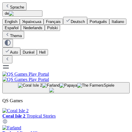
Sprache
de
English
Українська
Français
Deutsch
Português
Italiano
Español
Nederlands
Polski
Thema
Auto
Dunkel
Hell
Spiele
QS Games
Coral Isle 2
Tropical Stories