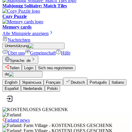
Mahjongg Solitaire: Match Tiles
Cozy Puzzle
Memory cards
Alle Minispiele anzeigen
Nachrichten
Unterstützung
Über uns
Gemeinschaft
Hilfe
Sprache
:
de
Teilen
Login
Sich neu registrieren
de
English
Українська
Français
Deutsch
Português
Italiano
Español
Nederlands
Polski
Farland news