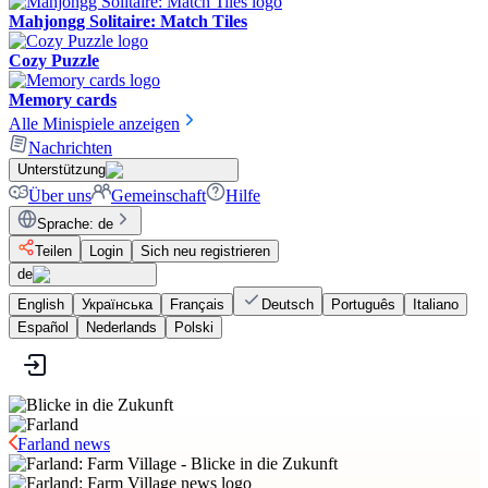
Mahjongg Solitaire: Match Tiles
Cozy Puzzle
Memory cards
Alle Minispiele anzeigen
Nachrichten
Unterstützung
Über uns
Gemeinschaft
Hilfe
Sprache
:
de
Teilen
Login
Sich neu registrieren
de
English
Українська
Français
Deutsch
Português
Italiano
Español
Nederlands
Polski
Farland news