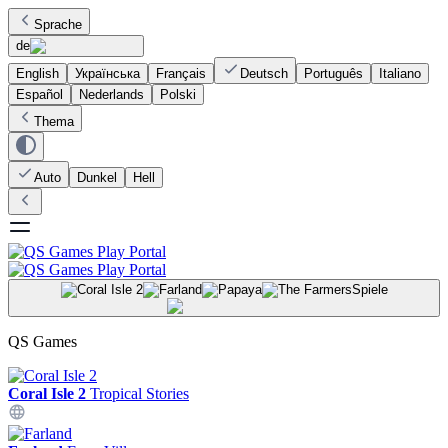
Sprache
de
English
Українська
Français
Deutsch
Português
Italiano
Español
Nederlands
Polski
Thema
Auto
Dunkel
Hell
Spiele
QS Games
Coral Isle 2
Tropical Stories