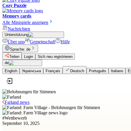
Cozy Puzzle
Memory cards
Alle Minispiele anzeigen
Nachrichten
Unterstützung
Über uns
Gemeinschaft
Hilfe
Sprache
:
de
Teilen
Login
Sich neu registrieren
de
English
Українська
Français
Deutsch
Português
Italiano
E
Farland news
#
Wettbewerb
September 10, 2025