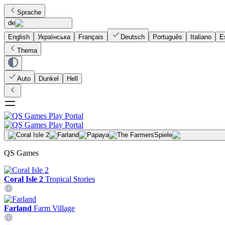
Sprache
de
English
Українська
Français
Deutsch
Português
Italiano
E
Thema
Auto
Dunkel
Hell
Spiele
QS Games
Coral Isle 2
Tropical Stories
Farland
Farm Village