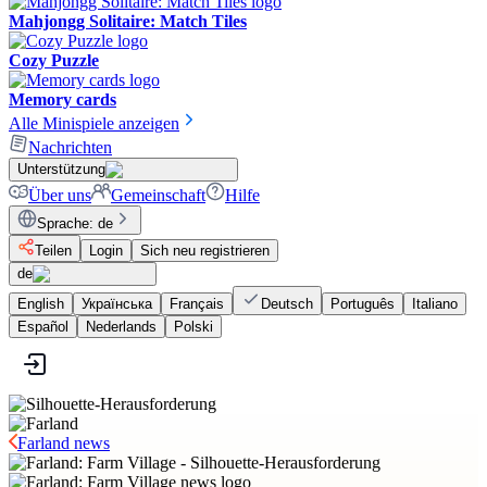
Mahjongg Solitaire: Match Tiles
Cozy Puzzle
Memory cards
Alle Minispiele anzeigen
Nachrichten
Unterstützung
Über uns
Gemeinschaft
Hilfe
Sprache
:
de
Teilen
Login
Sich neu registrieren
de
English
Українська
Français
Deutsch
Português
Italiano
Español
Nederlands
Polski
Farland news