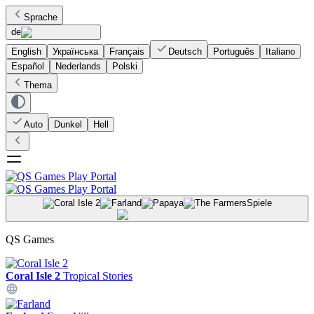
Sprache
de
English
Українська
Français
Deutsch
Português
Italiano
Español
Nederlands
Polski
Thema
Auto
Dunkel
Hell
Spiele
QS Games
Coral Isle 2
Tropical Stories