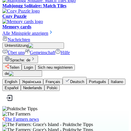
Mahjongg Solitaire: Match Tiles
Cozy Puzzle
Memory cards
Alle Minispiele anzeigen
Nachrichten
Unterstützung
Über uns
Gemeinschaft
Hilfe
Sprache
:
de
Teilen
Login
Sich neu registrieren
de
English
Українська
Français
Deutsch
Português
Italiano
Español
Nederlands
Polski
The Farmers news