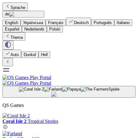
Sprache
de
English
Українська
Français
Deutsch
Português
Italiano
Español
Nederlands
Polski
Thema
Auto
Dunkel
Hell
Spiele
QS Games
Coral Isle 2
Tropical Stories