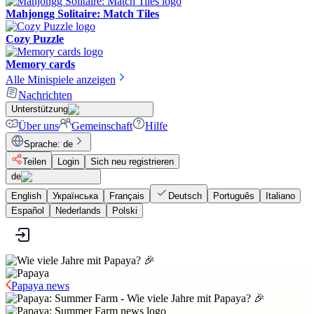
Mahjongg Solitaire: Match Tiles
Cozy Puzzle
Memory cards
Alle Minispiele anzeigen
Nachrichten
Unterstützung
Über uns
Gemeinschaft
Hilfe
Sprache
:
de
Teilen
Login
Sich neu registrieren
de
English
Українська
Français
Deutsch
Português
Italiano
Español
Nederlands
Polski
Papaya news