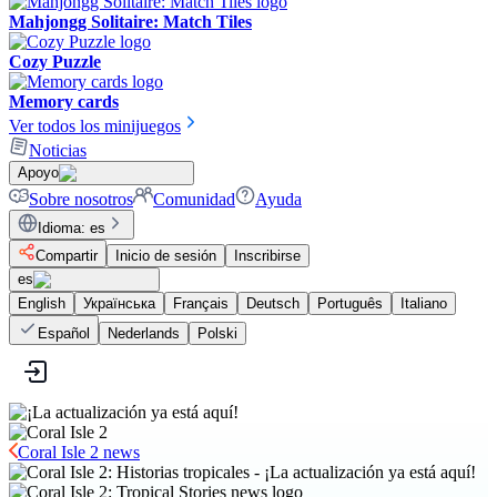
Mahjongg Solitaire: Match Tiles
Cozy Puzzle
Memory cards
Ver todos los minijuegos
Noticias
Apoyo
Sobre nosotros
Comunidad
Ayuda
Idioma
:
es
Compartir
Inicio de sesión
Inscribirse
es
English
Українська
Français
Deutsch
Português
Italiano
Español
Nederlands
Polski
Coral Isle 2 news