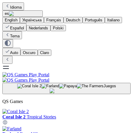
Idioma
es
English
Українська
Français
Deutsch
Português
Italiano
Español
Nederlands
Polski
Tema
Auto
Oscuro
Claro
Juegos
QS Games
Coral Isle 2
Tropical Stories