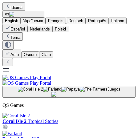
Idioma
es
English
Українська
Français
Deutsch
Português
Italiano
Español
Nederlands
Polski
Tema
Auto
Oscuro
Claro
Juegos
QS Games
Coral Isle 2
Tropical Stories