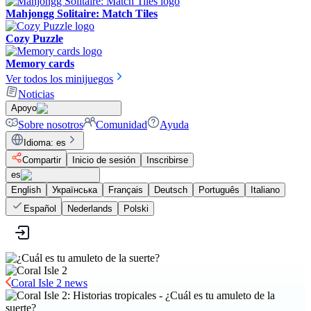
Mahjongg Solitaire: Match Tiles
Cozy Puzzle
Memory cards
Ver todos los minijuegos
Noticias
Apoyo
Sobre nosotros
Comunidad
Ayuda
Idioma
:
es
Compartir
Inicio de sesión
Inscribirse
es
English
Українська
Français
Deutsch
Português
Italiano
Español
Nederlands
Polski
Coral Isle 2 news