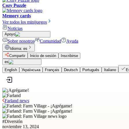
Cozy Puzzle
Memory cards
Ver todos los minijuegos
Noticias
Apoyo
Sobre nosotros
Comunidad
Ayuda
Idioma
:
es
Compartir
Inicio de sesión
Inscribirse
es
English
Українська
Français
Deutsch
Português
Italiano
E
Farland news
#
Diversión
noviembre 13, 2024