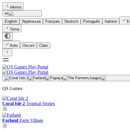
Idioma
es
English
Українська
Français
Deutsch
Português
Italiano
E
Tema
Auto
Oscuro
Claro
Juegos
QS Games
Coral Isle 2
Tropical Stories
Farland
Farm Village