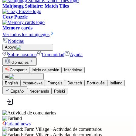
Mahjongg Solitaire: Match Tiles
Cozy Puzzle
Memory cards
Ver todos los minijuegos
Noticias
Apoyo
Sobre nosotros
Comunidad
Ayuda
Idioma
:
es
Compartir
Inicio de sesión
Inscribirse
es
English
Українська
Français
Deutsch
Português
Italiano
Español
Nederlands
Polski
Farland news