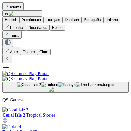
Idioma
es
English
Українська
Français
Deutsch
Português
Italiano
Español
Nederlands
Polski
Tema
Auto
Oscuro
Claro
Juegos
QS Games
Coral Isle 2
Tropical Stories