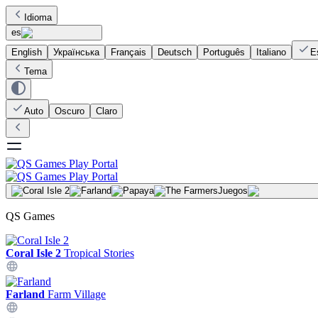
Idioma
es
English
Українська
Français
Deutsch
Português
Italiano
E
Tema
Auto
Oscuro
Claro
Juegos
QS Games
Coral Isle 2
Tropical Stories
Farland
Farm Village