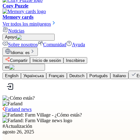
Cozy Puzzle
Memory cards
Ver todos los minijuegos
Noticias
Apoyo
Sobre nosotros
Comunidad
Ayuda
Idioma
:
es
Compartir
Inicio de sesión
Inscribirse
es
English
Українська
Français
Deutsch
Português
Italiano
E
Farland news
#
Actualización
agosto 26, 2025