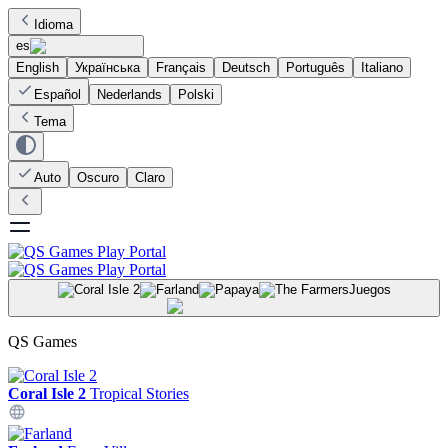
Idioma
es
English
Українська
Français
Deutsch
Português
Italiano
Español
Nederlands
Polski
Tema
Auto
Oscuro
Claro
Juegos
QS Games
Coral Isle 2
Tropical Stories