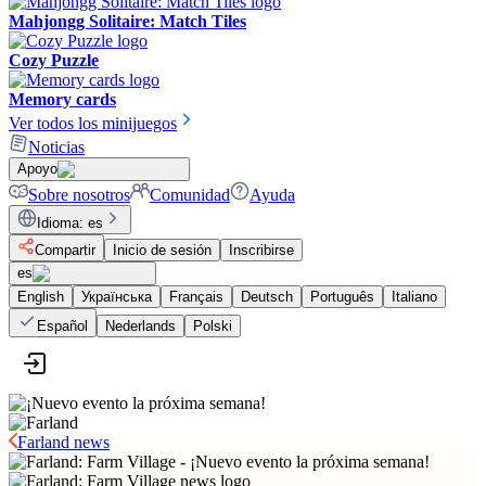
Mahjongg Solitaire: Match Tiles
Cozy Puzzle
Memory cards
Ver todos los minijuegos
Noticias
Apoyo
Sobre nosotros
Comunidad
Ayuda
Idioma
:
es
Compartir
Inicio de sesión
Inscribirse
es
English
Українська
Français
Deutsch
Português
Italiano
Español
Nederlands
Polski
Farland news