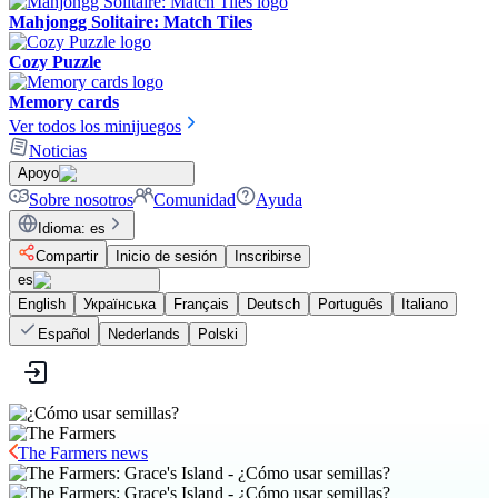
Mahjongg Solitaire: Match Tiles
Cozy Puzzle
Memory cards
Ver todos los minijuegos
Noticias
Apoyo
Sobre nosotros
Comunidad
Ayuda
Idioma
:
es
Compartir
Inicio de sesión
Inscribirse
es
English
Українська
Français
Deutsch
Português
Italiano
Español
Nederlands
Polski
The Farmers news