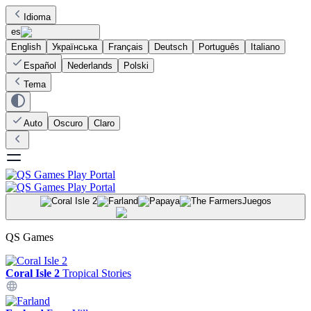
Idioma
es
English
Українська
Français
Deutsch
Português
Italiano
Español
Nederlands
Polski
Tema
Auto
Oscuro
Claro
Juegos
QS Games
Coral Isle 2
Tropical Stories