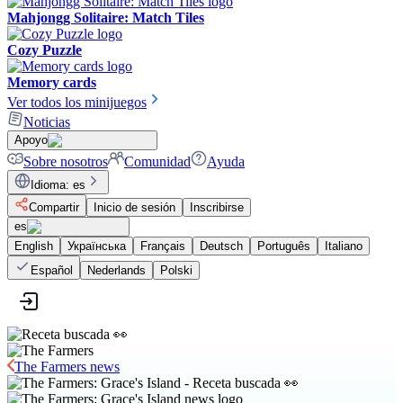
Mahjongg Solitaire: Match Tiles
Cozy Puzzle
Memory cards
Ver todos los minijuegos
Noticias
Apoyo
Sobre nosotros
Comunidad
Ayuda
Idioma
:
es
Compartir
Inicio de sesión
Inscribirse
es
English
Українська
Français
Deutsch
Português
Italiano
Español
Nederlands
Polski
The Farmers news