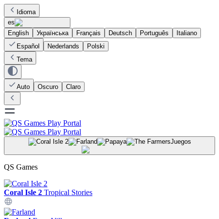
Idioma
es
English
Українська
Français
Deutsch
Português
Italiano
Español
Nederlands
Polski
Tema
Auto
Oscuro
Claro
Juegos
QS Games
Coral Isle 2
Tropical Stories