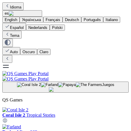
Idioma
es
English
Українська
Français
Deutsch
Português
Italiano
Español
Nederlands
Polski
Tema
Auto
Oscuro
Claro
Juegos
QS Games
Coral Isle 2
Tropical Stories