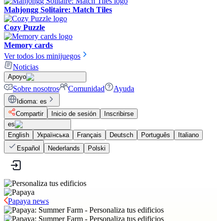
Mahjongg Solitaire: Match Tiles
Cozy Puzzle
Memory cards
Ver todos los minijuegos
Noticias
Apoyo
Sobre nosotros
Comunidad
Ayuda
Idioma
:
es
Compartir
Inicio de sesión
Inscribirse
es
English
Українська
Français
Deutsch
Português
Italiano
Español
Nederlands
Polski
Papaya news