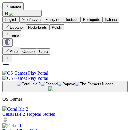
Idioma
es
English
Українська
Français
Deutsch
Português
Italiano
Español
Nederlands
Polski
Tema
Auto
Oscuro
Claro
Juegos
QS Games
Coral Isle 2
Tropical Stories