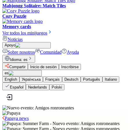
Mahjongg Solitaire: Match Tiles
Cozy Puzzle
Memory cards
Ver todos los minijuegos
Noticias
Apoyo
Sobre nosotros
Comunidad
Ayuda
Idioma
:
es
Compartir
Inicio de sesión
Inscribirse
es
English
Українська
Français
Deutsch
Português
Italiano
Español
Nederlands
Polski
Papaya news