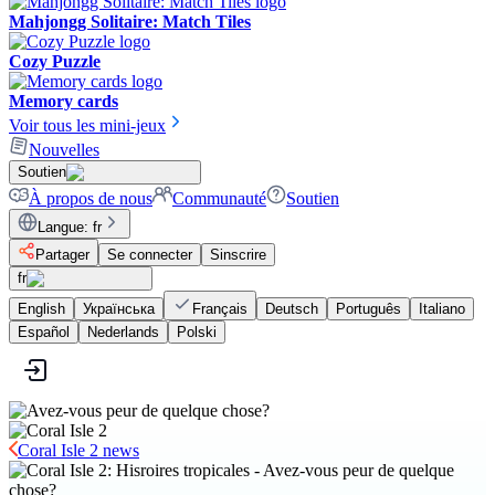
Mahjongg Solitaire: Match Tiles
Cozy Puzzle
Memory cards
Voir tous les mini-jeux
Nouvelles
Soutien
À propos de nous
Communauté
Soutien
Langue
:
fr
Partager
Se connecter
Sinscrire
fr
English
Українська
Français
Deutsch
Português
Italiano
Español
Nederlands
Polski
Coral Isle 2 news