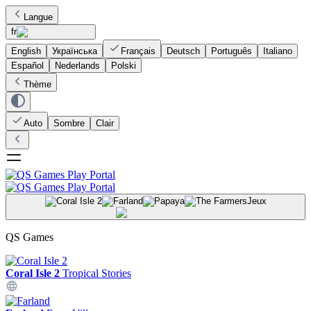
Langue
fr
English
Українська
Français
Deutsch
Português
Italiano
Español
Nederlands
Polski
Thème
Auto
Sombre
Clair
Jeux
QS Games
Coral Isle 2
Tropical Stories