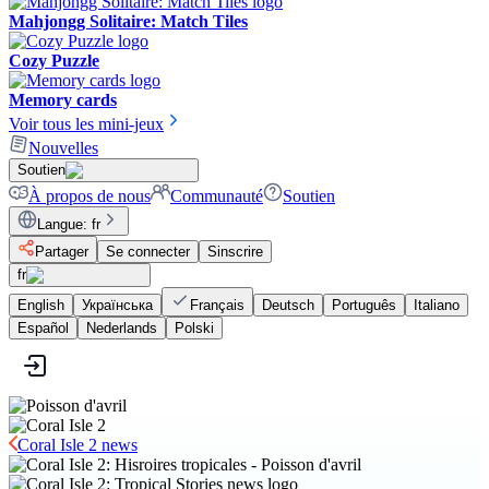
Mahjongg Solitaire: Match Tiles
Cozy Puzzle
Memory cards
Voir tous les mini-jeux
Nouvelles
Soutien
À propos de nous
Communauté
Soutien
Langue
:
fr
Partager
Se connecter
Sinscrire
fr
English
Українська
Français
Deutsch
Português
Italiano
Español
Nederlands
Polski
Coral Isle 2 news