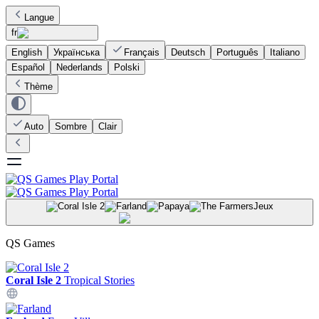
Langue
fr
English
Українська
Français
Deutsch
Português
Italiano
Español
Nederlands
Polski
Thème
Auto
Sombre
Clair
Jeux
QS Games
Coral Isle 2
Tropical Stories