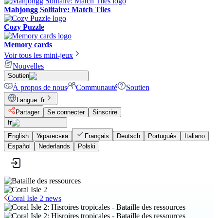
Mahjongg Solitaire: Match Tiles
Cozy Puzzle
Memory cards
Voir tous les mini-jeux
Nouvelles
Soutien
À propos de nous
Communauté
Soutien
Langue
:
fr
Partager
Se connecter
Sinscrire
fr
English
Українська
Français
Deutsch
Português
Italiano
Español
Nederlands
Polski
Coral Isle 2 news