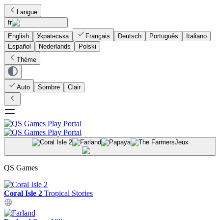
Langue
fr
English
Українська
Français
Deutsch
Português
Italiano
Español
Nederlands
Polski
Thème
Auto
Sombre
Clair
Jeux
QS Games
Coral Isle 2
Tropical Stories