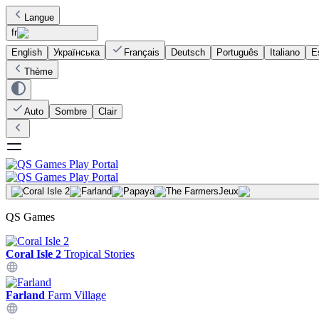
Langue
fr
English
Українська
Français
Deutsch
Português
Italiano
E
Thème
Auto
Sombre
Clair
Jeux
QS Games
Coral Isle 2
Tropical Stories
Farland
Farm Village