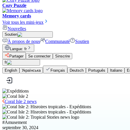
Cozy Puzzle
Memory cards
Voir tous les mini-jeux
Nouvelles
Soutien
À propos de nous
Communauté
Soutien
Langue
:
fr
Partager
Se connecter
Sinscrire
fr
English
Українська
Français
Deutsch
Português
Italiano
E
Coral Isle 2 news
#
Amusement
septembre 30, 2024