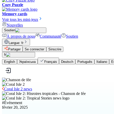
Cozy Puzzle
Memory cards
Voir tous les mini-jeux
Nouvelles
Soutien
À propos de nous
Communauté
Soutien
Langue
:
fr
Partager
Se connecter
Sinscrire
fr
English
Українська
Français
Deutsch
Português
Italiano
E
Coral Isle 2 news
#
Événement
février 20, 2025