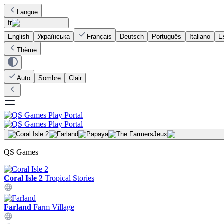
Langue
fr
English
Українська
Français
Deutsch
Português
Italiano
E
Thème
Auto
Sombre
Clair
Jeux
QS Games
Coral Isle 2
Tropical Stories
Farland
Farm Village