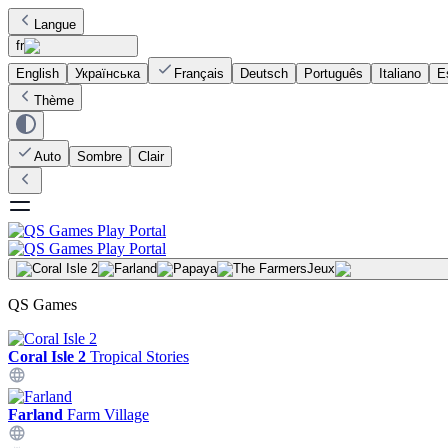
Langue
fr
English
Українська
Français
Deutsch
Português
Italiano
E
Thème
Auto
Sombre
Clair
Jeux
QS Games
Coral Isle 2
Tropical Stories
Farland
Farm Village