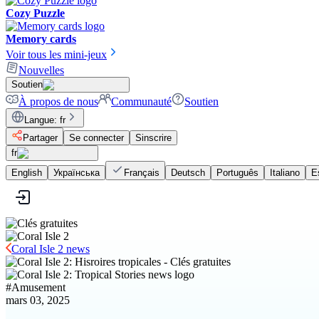
Cozy Puzzle
Memory cards
Voir tous les mini-jeux
Nouvelles
Soutien
À propos de nous
Communauté
Soutien
Langue
:
fr
Partager
Se connecter
Sinscrire
fr
English
Українська
Français
Deutsch
Português
Italiano
E
Coral Isle 2 news
#
Amusement
mars 03, 2025