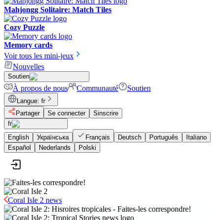
Mahjongg Solitaire: Match Tiles
Cozy Puzzle
Memory cards
Voir tous les mini-jeux
Nouvelles
Soutien
À propos de nous
Communauté
Soutien
Langue
:
fr
Partager
Se connecter
Sinscrire
fr
English
Українська
Français
Deutsch
Português
Italiano
Español
Nederlands
Polski
Coral Isle 2 news