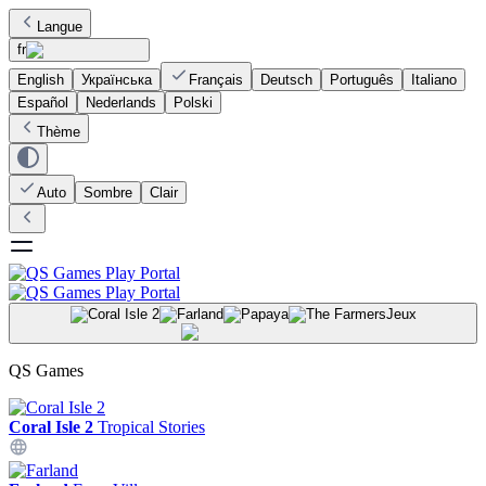
Langue
fr
English
Українська
Français
Deutsch
Português
Italiano
Español
Nederlands
Polski
Thème
Auto
Sombre
Clair
Jeux
QS Games
Coral Isle 2
Tropical Stories