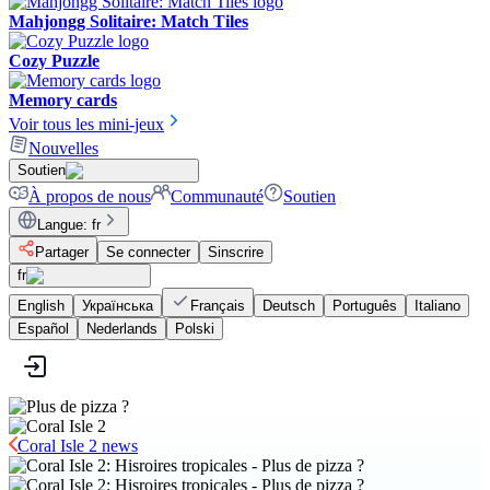
Mahjongg Solitaire: Match Tiles
Cozy Puzzle
Memory cards
Voir tous les mini-jeux
Nouvelles
Soutien
À propos de nous
Communauté
Soutien
Langue
:
fr
Partager
Se connecter
Sinscrire
fr
English
Українська
Français
Deutsch
Português
Italiano
Español
Nederlands
Polski
Coral Isle 2 news