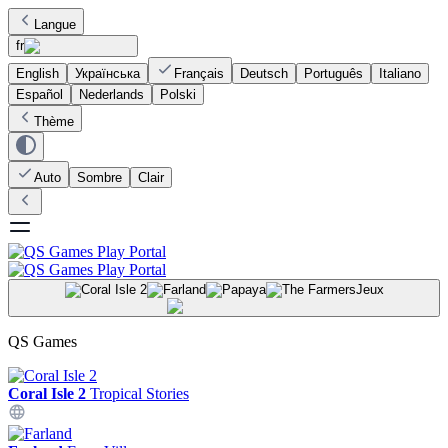
Langue
fr
English
Українська
Français
Deutsch
Português
Italiano
Español
Nederlands
Polski
Thème
Auto
Sombre
Clair
Jeux
QS Games
Coral Isle 2
Tropical Stories