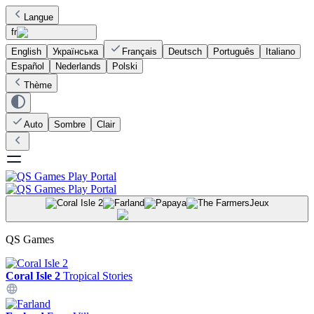
Langue
fr
English
Українська
Français
Deutsch
Português
Italiano
Español
Nederlands
Polski
Thème
Auto
Sombre
Clair
Jeux
QS Games
Coral Isle 2
Tropical Stories