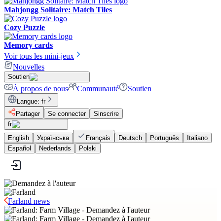
Mahjongg Solitaire: Match Tiles
Cozy Puzzle
Memory cards
Voir tous les mini-jeux
Nouvelles
Soutien
À propos de nous
Communauté
Soutien
Langue
:
fr
Partager
Se connecter
Sinscrire
fr
English
Українська
Français
Deutsch
Português
Italiano
Español
Nederlands
Polski
Farland news