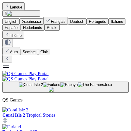
Langue
fr
English
Українська
Français
Deutsch
Português
Italiano
Español
Nederlands
Polski
Thème
Auto
Sombre
Clair
Jeux
QS Games
Coral Isle 2
Tropical Stories