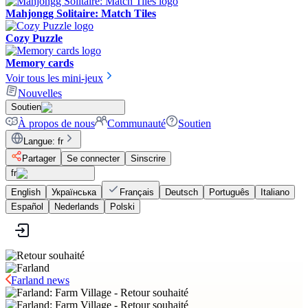
Mahjongg Solitaire: Match Tiles
Cozy Puzzle
Memory cards
Voir tous les mini-jeux
Nouvelles
Soutien
À propos de nous
Communauté
Soutien
Langue
:
fr
Partager
Se connecter
Sinscrire
fr
English
Українська
Français
Deutsch
Português
Italiano
Español
Nederlands
Polski
Farland news