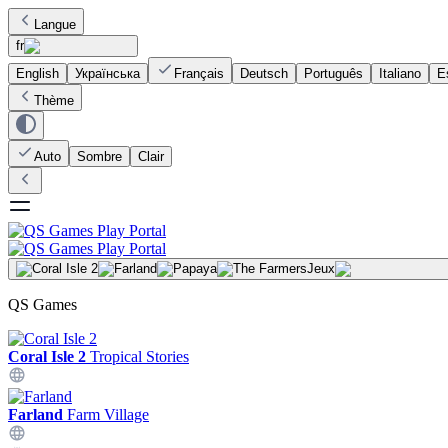
Langue
fr
English
Українська
Français
Deutsch
Português
Italiano
E
Thème
Auto
Sombre
Clair
Jeux
QS Games
Coral Isle 2
Tropical Stories
Farland
Farm Village