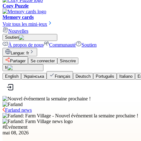
Cozy Puzzle
Memory cards
Voir tous les mini-jeux
Nouvelles
Soutien
À propos de nous
Communauté
Soutien
Langue
:
fr
Partager
Se connecter
Sinscrire
fr
English
Українська
Français
Deutsch
Português
Italiano
E
Farland news
#
Événement
mai 08, 2026