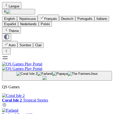
Langue
fr
English
Українська
Français
Deutsch
Português
Italiano
Español
Nederlands
Polski
Thème
Auto
Sombre
Clair
Jeux
QS Games
Coral Isle 2
Tropical Stories