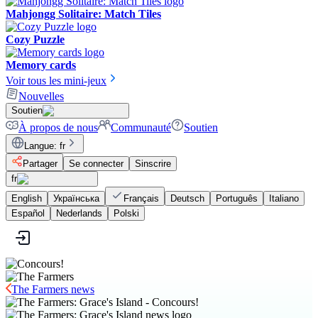
Mahjongg Solitaire: Match Tiles
Cozy Puzzle
Memory cards
Voir tous les mini-jeux
Nouvelles
Soutien
À propos de nous
Communauté
Soutien
Langue
:
fr
Partager
Se connecter
Sinscrire
fr
English
Українська
Français
Deutsch
Português
Italiano
Español
Nederlands
Polski
The Farmers news