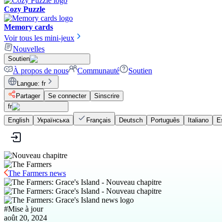
Cozy Puzzle
Memory cards
Voir tous les mini-jeux
Nouvelles
Soutien
À propos de nous
Communauté
Soutien
Langue
:
fr
Partager
Se connecter
Sinscrire
fr
English
Українська
Français
Deutsch
Português
Italiano
E
The Farmers news
#
Mise à jour
août 20, 2024