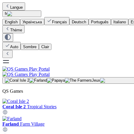
Langue
fr
English
Українська
Français
Deutsch
Português
Italiano
E
Thème
Auto
Sombre
Clair
Jeux
QS Games
Coral Isle 2
Tropical Stories
Farland
Farm Village