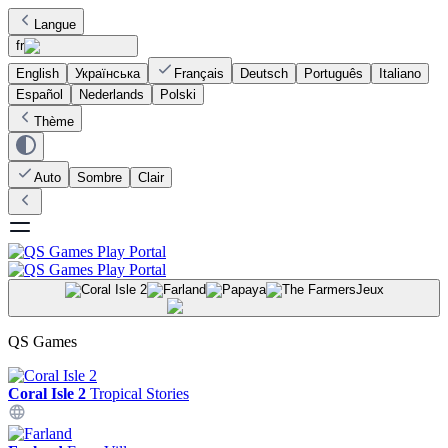
Langue
fr
English
Українська
Français
Deutsch
Português
Italiano
Español
Nederlands
Polski
Thème
Auto
Sombre
Clair
Jeux
QS Games
Coral Isle 2
Tropical Stories