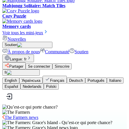
Mahjongg Solitaire: Match Tiles
Cozy Puzzle
Memory cards
Voir tous les mini-jeux
Nouvelles
Soutien
À propos de nous
Communauté
Soutien
Langue
:
fr
Partager
Se connecter
Sinscrire
fr
English
Українська
Français
Deutsch
Português
Italiano
Español
Nederlands
Polski
The Farmers news