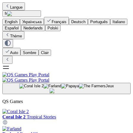
Langue
fr
English
Українська
Français
Deutsch
Português
Italiano
Español
Nederlands
Polski
Thème
Auto
Sombre
Clair
Jeux
QS Games
Coral Isle 2
Tropical Stories