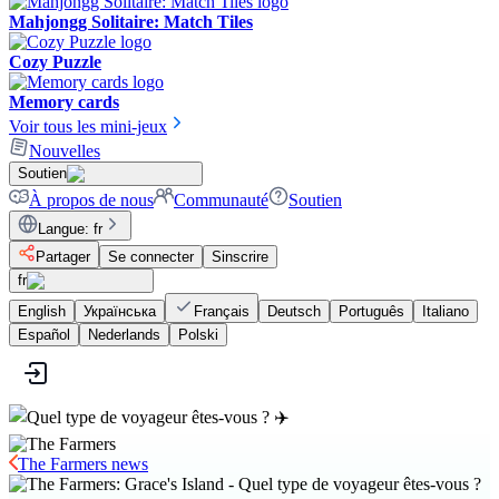
Mahjongg Solitaire: Match Tiles
Cozy Puzzle
Memory cards
Voir tous les mini-jeux
Nouvelles
Soutien
À propos de nous
Communauté
Soutien
Langue
:
fr
Partager
Se connecter
Sinscrire
fr
English
Українська
Français
Deutsch
Português
Italiano
Español
Nederlands
Polski
The Farmers news