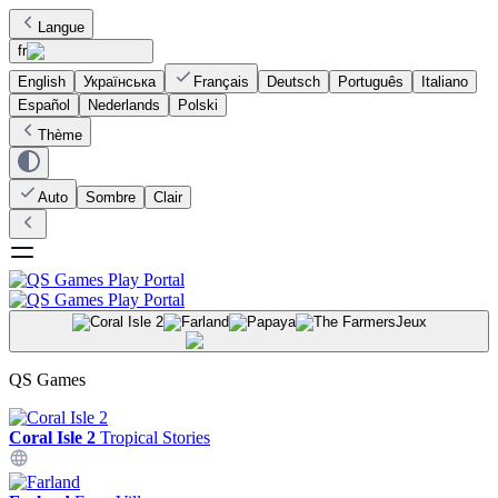
Langue
fr
English
Українська
Français
Deutsch
Português
Italiano
Español
Nederlands
Polski
Thème
Auto
Sombre
Clair
Jeux
QS Games
Coral Isle 2
Tropical Stories