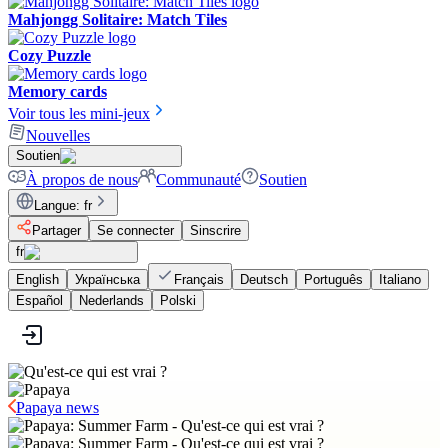
Mahjongg Solitaire: Match Tiles
Cozy Puzzle
Memory cards
Voir tous les mini-jeux
Nouvelles
Soutien
À propos de nous
Communauté
Soutien
Langue
:
fr
Partager
Se connecter
Sinscrire
fr
English
Українська
Français
Deutsch
Português
Italiano
Español
Nederlands
Polski
Papaya news