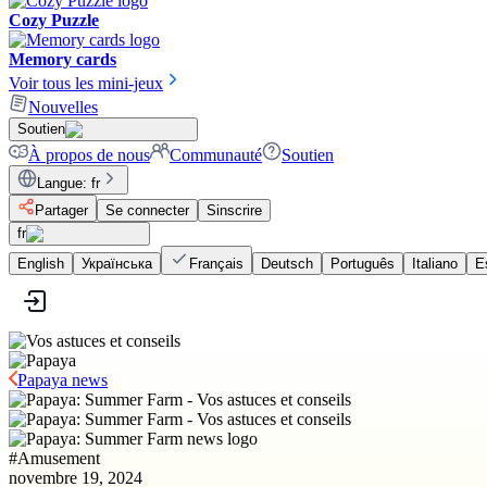
Cozy Puzzle
Memory cards
Voir tous les mini-jeux
Nouvelles
Soutien
À propos de nous
Communauté
Soutien
Langue
:
fr
Partager
Se connecter
Sinscrire
fr
English
Українська
Français
Deutsch
Português
Italiano
E
Papaya news
#
Amusement
novembre 19, 2024