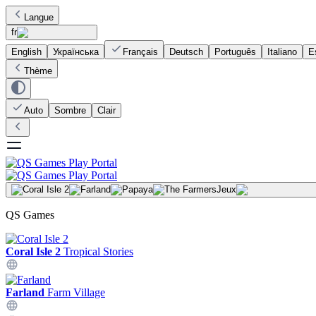
Langue
fr
English
Українська
Français
Deutsch
Português
Italiano
E
Thème
Auto
Sombre
Clair
Jeux
QS Games
Coral Isle 2
Tropical Stories
Farland
Farm Village