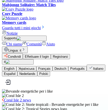
Mahjongg Solitaire: Match Tiles
Cozy Puzzle
Memory cards
Guarda tutti i mini giochi
Notizie
Supporto
Chi siamo
Comunità
Aiuto
Lingua
:
it
Condividi
Effettuare il login
Registrarsi
it
English
Українська
Français
Deutsch
Português
Italiano
Español
Nederlands
Polski
Coral Isle 2 news