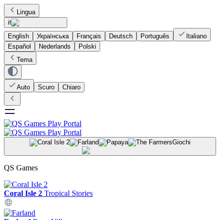
Lingua
it
English
Українська
Français
Deutsch
Português
Italiano
Español
Nederlands
Polski
Tema
Auto
Scuro
Chiaro
Giochi
QS Games
Coral Isle 2
Tropical Stories