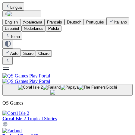
Lingua
it
English
Українська
Français
Deutsch
Português
Italiano
Español
Nederlands
Polski
Tema
Auto
Scuro
Chiaro
Giochi
QS Games
Coral Isle 2
Tropical Stories