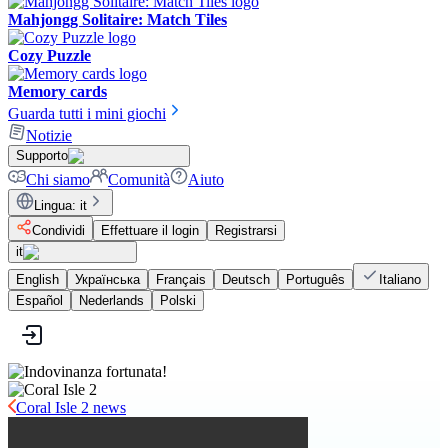
Mahjongg Solitaire: Match Tiles
Cozy Puzzle
Memory cards
Guarda tutti i mini giochi
Notizie
Supporto
Chi siamo
Comunità
Aiuto
Lingua
:
it
Condividi
Effettuare il login
Registrarsi
it
English
Українська
Français
Deutsch
Português
Italiano
Español
Nederlands
Polski
Coral Isle 2 news