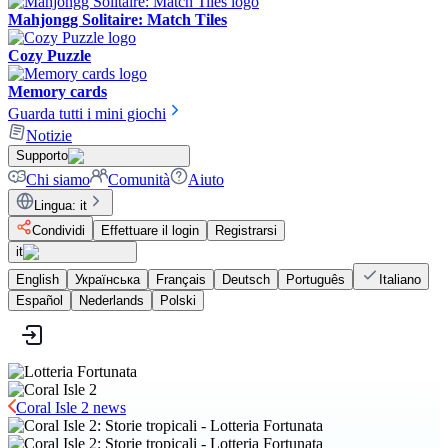
Mahjongg Solitaire: Match Tiles
Cozy Puzzle
Memory cards
Guarda tutti i mini giochi
Notizie
Supporto
Chi siamo
Comunità
Aiuto
Lingua
:
it
Condividi
Effettuare il login
Registrarsi
it
English
Українська
Français
Deutsch
Português
Italiano
Español
Nederlands
Polski
Coral Isle 2 news