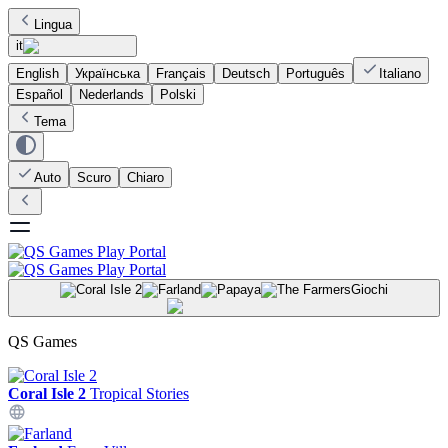
Lingua
it
English
Українська
Français
Deutsch
Português
Italiano
Español
Nederlands
Polski
Tema
Auto
Scuro
Chiaro
Giochi
QS Games
Coral Isle 2
Tropical Stories