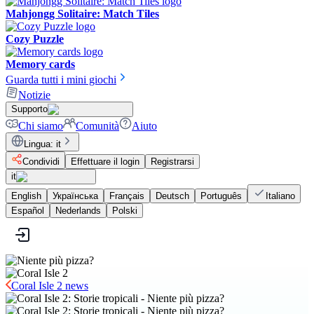
Mahjongg Solitaire: Match Tiles
Cozy Puzzle
Memory cards
Guarda tutti i mini giochi
Notizie
Supporto
Chi siamo
Comunità
Aiuto
Lingua
:
it
Condividi
Effettuare il login
Registrarsi
it
English
Українська
Français
Deutsch
Português
Italiano
Español
Nederlands
Polski
Coral Isle 2 news