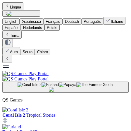
Lingua
it
English
Українська
Français
Deutsch
Português
Italiano
Español
Nederlands
Polski
Tema
Auto
Scuro
Chiaro
Giochi
QS Games
Coral Isle 2
Tropical Stories