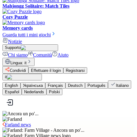
Mahjongg Solitaire: Match Tiles
Cozy Puzzle
Memory cards
Guarda tutti i mini giochi
Notizie
Supporto
Chi siamo
Comunità
Aiuto
Lingua
:
it
Condividi
Effettuare il login
Registrarsi
it
English
Українська
Français
Deutsch
Português
Italiano
Español
Nederlands
Polski
Farland news