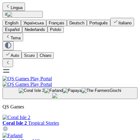
Lingua
it
English
Українська
Français
Deutsch
Português
Italiano
Español
Nederlands
Polski
Tema
Auto
Scuro
Chiaro
Giochi
QS Games
Coral Isle 2
Tropical Stories