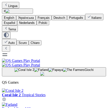
Lingua
it
English
Українська
Français
Deutsch
Português
Italiano
Español
Nederlands
Polski
Tema
Auto
Scuro
Chiaro
Giochi
QS Games
Coral Isle 2
Tropical Stories