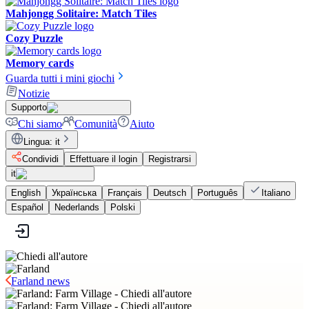
Mahjongg Solitaire: Match Tiles
Cozy Puzzle
Memory cards
Guarda tutti i mini giochi
Notizie
Supporto
Chi siamo
Comunità
Aiuto
Lingua
:
it
Condividi
Effettuare il login
Registrarsi
it
English
Українська
Français
Deutsch
Português
Italiano
Español
Nederlands
Polski
Farland news