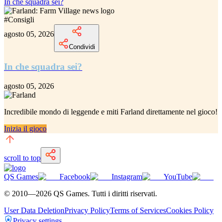
In che squadra sei?
#
Consigli
agosto 05, 2026
Condividi
In che squadra sei?
agosto 05, 2026
Incredibile
mondo di leggende e miti Farland
direttamente nel gioco!
Inizia il gioco
scroll to top
QS Games
Facebook
Instagram
YouTube
© 2010—
2026
QS Games.
Tutti i diritti riservati.
User Data Deletion
Privacy Policy
Terms of Services
Cookies Policy
Privacy settings