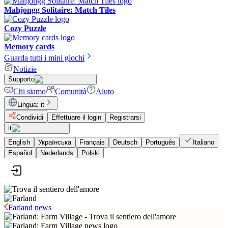
Mahjongg Solitaire: Match Tiles
Cozy Puzzle
Memory cards
Guarda tutti i mini giochi
Notizie
Supporto
Chi siamo
Comunità
Aiuto
Lingua
:
it
Condividi
Effettuare il login
Registrarsi
it
English
Українська
Français
Deutsch
Português
Italiano
Español
Nederlands
Polski
Farland news