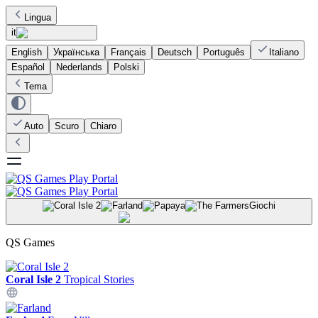
Lingua
it
English
Українська
Français
Deutsch
Português
Italiano
Español
Nederlands
Polski
Tema
Auto
Scuro
Chiaro
Giochi
QS Games
Coral Isle 2
Tropical Stories