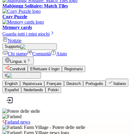
Mahjongg Solitaire: Match Tiles
Cozy Puzzle
Memory cards
Guarda tutti i mini giochi
Notizie
Supporto
Chi siamo
Comunità
Aiuto
Lingua
:
it
Condividi
Effettuare il login
Registrarsi
it
English
Українська
Français
Deutsch
Português
Italiano
Español
Nederlands
Polski
Farland news