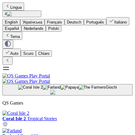
Lingua
it
English
Українська
Français
Deutsch
Português
Italiano
Español
Nederlands
Polski
Tema
Auto
Scuro
Chiaro
Giochi
QS Games
Coral Isle 2
Tropical Stories