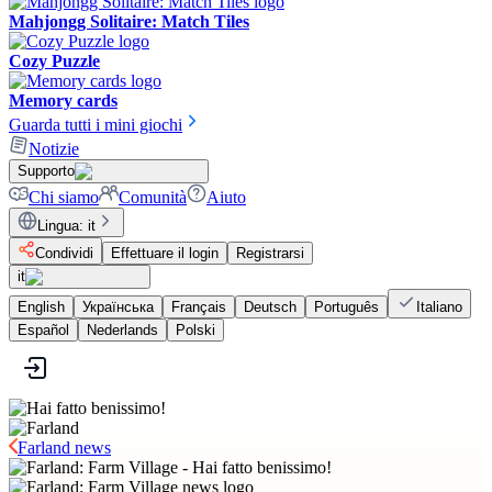
Mahjongg Solitaire: Match Tiles
Cozy Puzzle
Memory cards
Guarda tutti i mini giochi
Notizie
Supporto
Chi siamo
Comunità
Aiuto
Lingua
:
it
Condividi
Effettuare il login
Registrarsi
it
English
Українська
Français
Deutsch
Português
Italiano
Español
Nederlands
Polski
Farland news