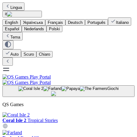
Lingua
it
English
Українська
Français
Deutsch
Português
Italiano
Español
Nederlands
Polski
Tema
Auto
Scuro
Chiaro
Giochi
QS Games
Coral Isle 2
Tropical Stories