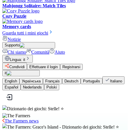
Mahjongg Solitaire: Match Tiles
Cozy Puzzle
Memory cards
Guarda tutti i mini giochi
Notizie
Supporto
Chi siamo
Comunità
Aiuto
Lingua
:
it
Condividi
Effettuare il login
Registrarsi
it
English
Українська
Français
Deutsch
Português
Italiano
Español
Nederlands
Polski
The Farmers news