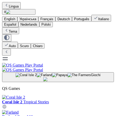
Lingua
it
English
Українська
Français
Deutsch
Português
Italiano
Español
Nederlands
Polski
Tema
Auto
Scuro
Chiaro
Giochi
QS Games
Coral Isle 2
Tropical Stories