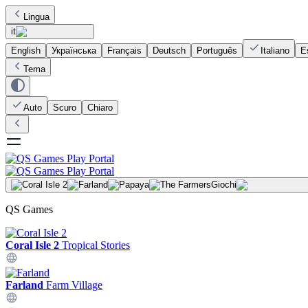
Lingua
it
English
Українська
Français
Deutsch
Português
Italiano
E
Tema
Auto
Scuro
Chiaro
Giochi
QS Games
Coral Isle 2
Tropical Stories
Farland
Farm Village