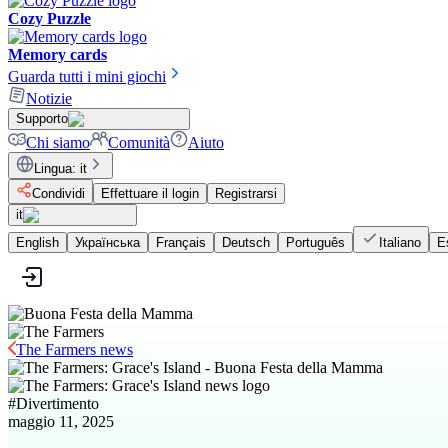
Cozy Puzzle
Memory cards
Guarda tutti i mini giochi
Notizie
Supporto
Chi siamo
Comunità
Aiuto
Lingua
:
it
Condividi
Effettuare il login
Registrarsi
it
English
Українська
Français
Deutsch
Português
Italiano
E
The Farmers news
#
Divertimento
maggio 11, 2025