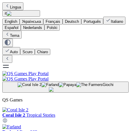
Lingua
it
English
Українська
Français
Deutsch
Português
Italiano
Español
Nederlands
Polski
Tema
Auto
Scuro
Chiaro
Giochi
QS Games
Coral Isle 2
Tropical Stories