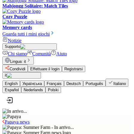
Mahjongg Solitaire: Match Tiles
Cozy Puzzle
Memory cards
Guarda tutti i mini giochi
Notizie
Supporto
Chi siamo
Comunità
Aiuto
Lingua
:
it
Condividi
Effettuare il login
Registrarsi
it
English
Українська
Français
Deutsch
Português
Italiano
Español
Nederlands
Polski
Papaya news