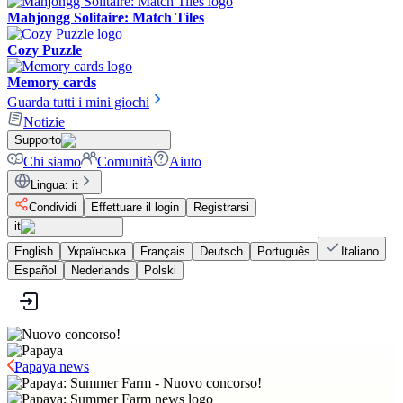
Mahjongg Solitaire: Match Tiles
Cozy Puzzle
Memory cards
Guarda tutti i mini giochi
Notizie
Supporto
Chi siamo
Comunità
Aiuto
Lingua
:
it
Condividi
Effettuare il login
Registrarsi
it
English
Українська
Français
Deutsch
Português
Italiano
Español
Nederlands
Polski
Papaya news