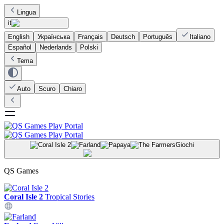
Lingua
it
English
Українська
Français
Deutsch
Português
Italiano
Español
Nederlands
Polski
Tema
Auto
Scuro
Chiaro
Giochi
QS Games
Coral Isle 2
Tropical Stories